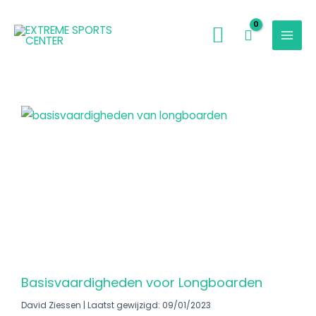
Ga
naar
de
inhoud
Pagina
Pagina
Basisvaardigheden voor Longboarden
David Ziessen
Laatst gewijzigd: 09/01/2023