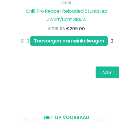
Chilli
Chilli Pro Reaper Reloaded Stuntstep
Zwart/Licht Blauw
€
219,95
€
209,00
Toevoegen aan winkelwagen
Oorspronkelijke
Huidige
Actie!
prijs
prijs
was:
is:
€139,95.
€129,95.
NIET OP VOORRAAD