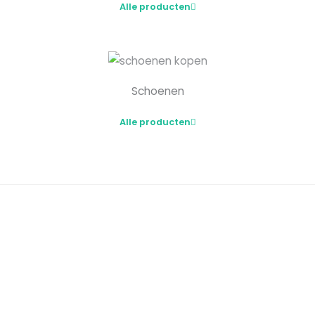
Alle producten
Schoenen
Alle producten
Van Inline Skates tot aan Snowboards
Met een ruim aanbod in Inline Skates en
Skateboards en divers skate accessoires ben je hier
voor al je extreme sports benodigdheden aan het