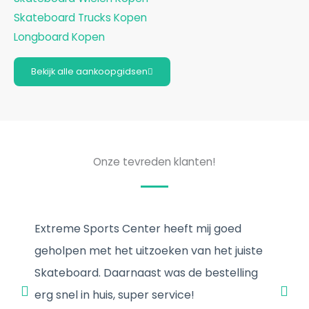
Skateboard Trucks Kopen
Longboard Kopen
Bekijk alle aankoopgidsen
Onze tevreden klanten!
Extreme Sports Center heeft mij goed
I
geholpen met het uitzoeken van het juiste
t
Skateboard. Daarnaast was de bestelling
i
erg snel in huis, super service!