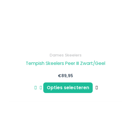
kan
gekozen
worden
op
de
productpagin
Dames Skeelers
Tempish Skeelers Peer III Zwart/Geel
€
89,95
Opties selecteren
Dit
product