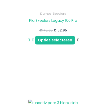
productpagin
Dames Skeelers
Fila Skeelers Legacy 100 Pro
€
179,95
€
152,95
Opties selecteren
Dit
product
heeft
meerdere
variaties.
Deze
optie