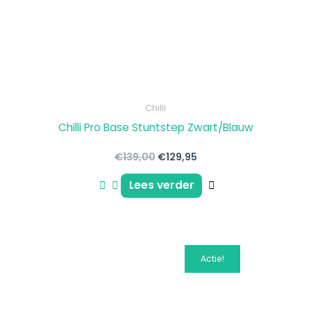
Chilli
Chilli Pro Base Stuntstep Zwart/Blauw
€
139,00
€
129,95
Lees verder
Oorspronkelijke
Huidige
Dit
Actie!
prijs
prijs
product
was:
is:
€139,50.
€84,95.
heeft