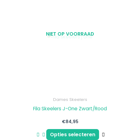
heeft
meerdere
variaties.
Deze
NIET OP VOORRAAD
optie
kan
gekozen
worden
op
de
productpagin
Dames Skeelers
Fila Skeelers J-One Zwart/Rood
€
84,95
Opties selecteren