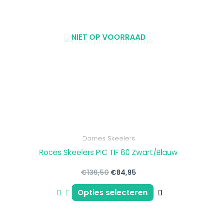
meerdere
variaties.
Deze
NIET OP VOORRAAD
optie
kan
gekozen
worden
op
de
productpagin
Dames Skeelers
Roces Skeelers PIC TIF 80 Zwart/Blauw
€
139,50
€
84,95
Opties selecteren