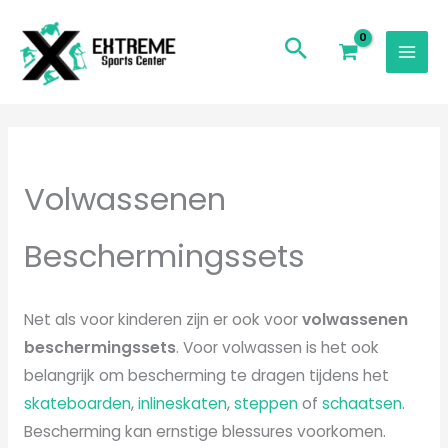
Ga
naar
de
inhoud
Gesorteerd
op
populariteit
Volwassenen
Beschermingssets
Net als voor kinderen zijn er ook voor
volwassenen
beschermingssets
. Voor volwassen is het ook
belangrijk om bescherming te dragen tijdens het
skateboarden
,
inlineskaten
,
steppen
of
schaatsen
.
Bescherming kan ernstige blessures voorkomen.