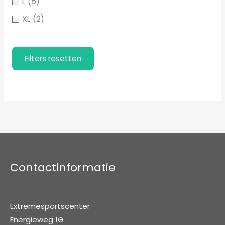
L
(5)
XL
(2)
Filters resetten
Filters resetten
Contactinformatie
Extremesportscenter
Energieweg 1G