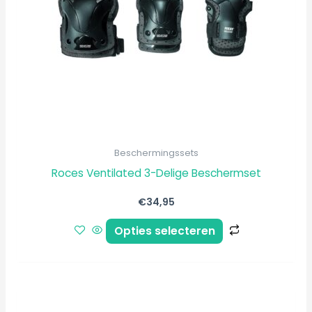
optie
kan
gekozen
worden
op
de
productpagi
Beschermingssets
Roces Ventilated 3-Delige Beschermset
€
34,95
Opties selecteren
Dit