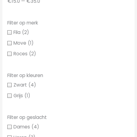
€15.0 — €35.0
n
n
Filter op merk
Fila
(2)
Move
(1)
Roces
(2)
Filter op kleuren
Zwart
(4)
Grijs
(1)
Filter op geslacht
Dames
(4)