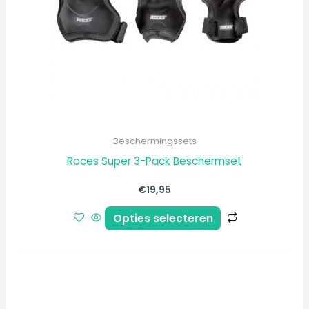
optie
kan
gekozen
worden
op
de
productpagi
Beschermingssets
Roces Super 3-Pack Beschermset
€
19,95
Opties selecteren
Dit
product