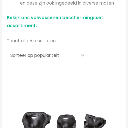
en deze zijn ook ingedeeld in diverse maten
Bekijk ons volwassenen beschermingsset
assortiment:
Toont alle 5 resultaten
Dit
product
heeft
meerdere
variaties.
Deze