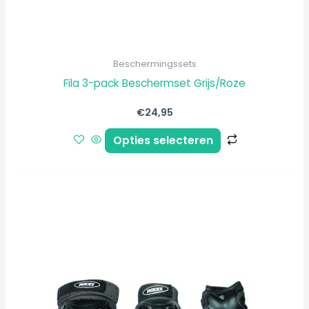
productpagi
Beschermingssets
Fila 3-pack Beschermset Grijs/Roze
€
24,95
Opties selecteren
Dit
product
heeft
meerdere
variaties.
Deze