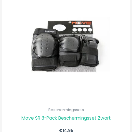
heeft
meerdere
variaties.
Deze
optie
kan
gekozen
worden
op
de
productpagi
Beschermingssets
Move SR 3-Pack Beschermingsset Zwart
€
14,95