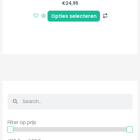
€
24,95
Opties selecteren
Z
Z
o
o
e
e
Filter op prijs
k
k
e
e