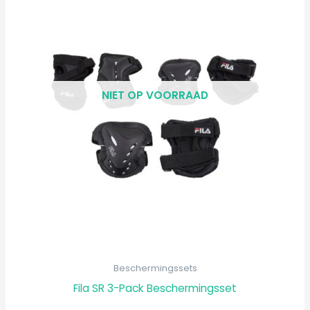
product
heeft
meerdere
variaties.
Deze
NIET OP VOORRAAD
optie
kan
gekozen
worden
op
de
productpagi
Beschermingssets
Fila SR 3-Pack Beschermingsset