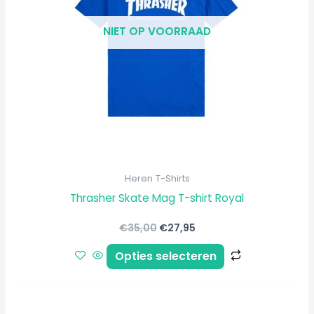
Deze
NIET OP VOORRAAD
optie
kan
gekozen
worden
op
de
productpagi
Heren T-Shirts
Thrasher Skate Mag T-shirt Royal
€
35,00
€
27,95
Opties selecteren