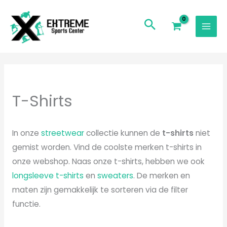
Ga
naar
de
inhoud
Gesorteerd
op
populariteit
T-Shirts
In onze
streetwear
collectie kunnen de
t-shirts
niet
gemist worden. Vind de coolste merken t-shirts in
onze webshop. Naas onze t-shirts, hebben we ook
longsleeve t-shirts
en
sweaters
. De merken en
maten zijn gemakkelijk te sorteren via de filter
functie.