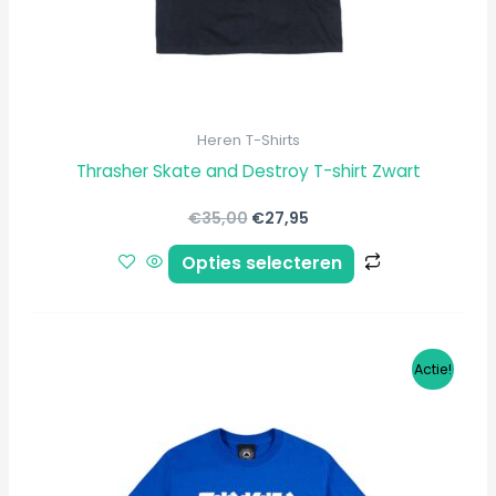
worden
op
de
productpagi
Heren T-Shirts
Thrasher Skate and Destroy T-shirt Zwart
€
35,00
€
27,95
Opties selecteren
Oorspronkelijke
Huidige
Dit
Actie!
prijs
prijs
product
was:
is:
€35,00.
€27,95.
heeft
meerdere
variaties.