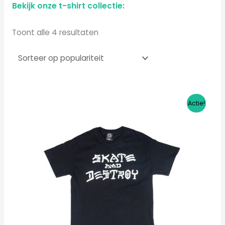
Bekijk onze t-shirt collectie:
Toont alle 4 resultaten
Oorspronkelijke
Huidige
Dit
Actie!
prijs
prijs
product
was:
is:
€35,00.
€27,95.
heeft
meerdere
variaties.
Deze
optie
kan
gekozen