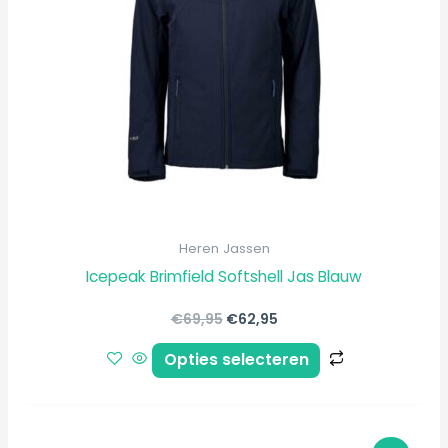
Deze
optie
kan
gekozen
worden
op
de
productpagi
Heren Jassen
Icepeak Brimfield Softshell Jas Blauw
€
69,95
€
62,95
Opties selecteren