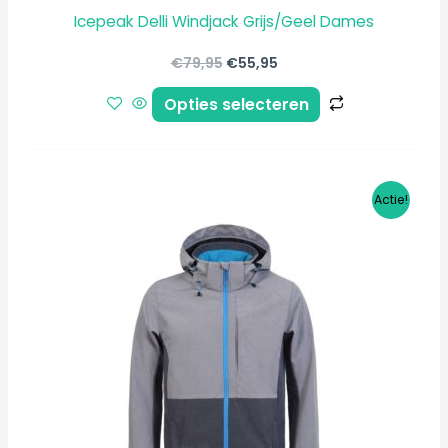
Icepeak Delli Windjack Grijs/Geel Dames
€
79,95
€
55,95
Opties selecteren
Oorspronkelijke
Huidige
Dit
Actie!
prijs
prijs
product
was:
is:
€99,95.
€89,95.
heeft
meerdere
variaties.
Deze
optie
kan
gekozen