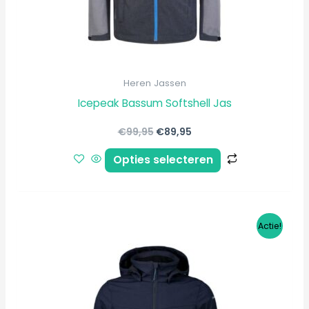
worden
op
de
productpagi
Heren Jassen
Icepeak Bassum Softshell Jas
€
99,95
€
89,95
Opties selecteren
Oorspronkelijke
Huidige
Dit
Actie!
prijs
prijs
product
was:
is:
€69,95.
€62,95.
heeft
meerdere
variaties.