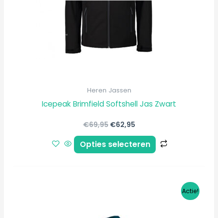
kan
gekozen
worden
op
de
productpagi
Heren Jassen
Icepeak Brimfield Softshell Jas Zwart
€
69,95
€
62,95
Opties selecteren
Oorspronkelijke
Huidige
Dit
Actie!
prijs
prijs
product
was:
is:
€99,95.
€79,95.