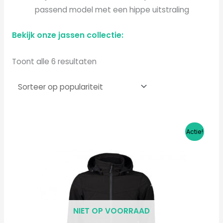
passend model met een hippe uitstraling
Bekijk onze jassen collectie:
Toont alle 6 resultaten
Oorspronkelijke
Huidige
Dit
Actie!
prijs
prijs
product
was:
is:
€69,95.
€62,95.
heeft
meerdere
variaties.
Deze
NIET OP VOORRAAD
optie