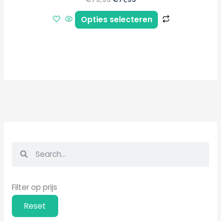
Opties selecteren
Z
Z
o
o
e
e
Filter op prijs
k
k
e
e