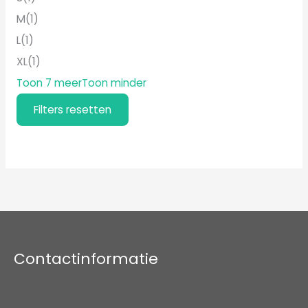
M
(1)
L
(1)
XL
(1)
Toon 7 meer
Toon minder
Filters resetten
Filters resetten
Contactinformatie