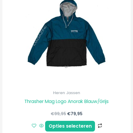
heeft
meerdere
variaties.
Deze
optie
kan
gekozen
worden
op
de
productpagi
Heren Jassen
Thrasher Mag Logo Anorak Blauw/Grijs
€
99,95
€
79,95
Opties selecteren