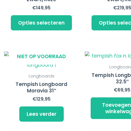
Deze
€
149,95
€
219,9
optie
kan
Opties selecteren
Opties sele
gekozen
worden
op
NIET OP VOORRAAD
de
productpagina
Longboar
Tempish Longb
Longboards
32.5″
Tempish Longboard
€
69,95
Moravia 31″
€
129,95
Toevoegen
winkelwa
Lees verder