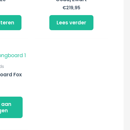
Deze
5
€
219,95
optie
kan
cteren
Lees verder
gekozen
worden
op
de
productpagina
ds
oard Fox
 aan
gen