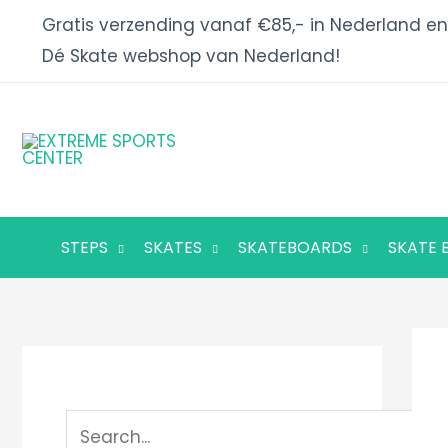
Ga
Gratis verzending vanaf €85,- in Nederland en
naar
Dé Skate webshop van Nederland!
de
inhoud
STEPS
SKATES
SKATEBOARDS
SKATE 
Z
Z