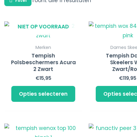
Toont alle 11 resultaten
Filter
Dit
NIET OP VOORRAAD
product
heeft
Merken
Dames Skee
meerdere
Tempish
Tempish D
Polsbeschermers Acura
Skeelers 
variaties.
2 Zwart
Zwart/R
Deze
€
15,95
€
119,95
optie
kan
Opties selecteren
Opties sele
gekozen
worden
op
Dit
de