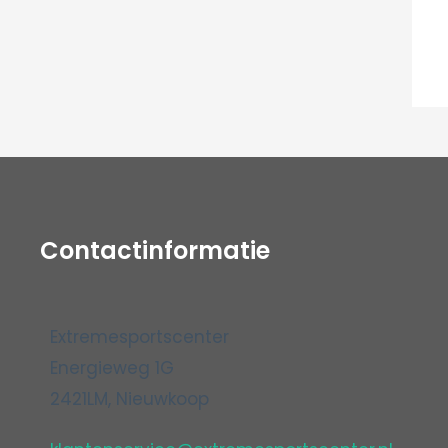
Contactinformatie
Extremesportscenter
Energieweg 1G
2421LM, Nieuwkoop