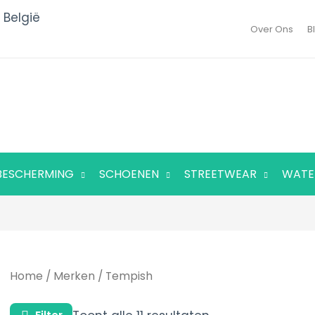
 België
Over Ons
B
BESCHERMING
SCHOENEN
STREETWEAR
WATE
Gesorteerd
op
populariteit
Home
/
Merken
/ Tempish