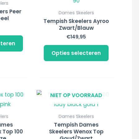
product
product
productpagina
productpa
lers
heeft
heeft
ers Peer
Dames Skeelers
Geel
meerdere
meerdere
Tempish Skeelers Ayroo
Zwart/Blauw
variaties.
variaties.
€
149,95
Deze
Deze
cteren
optie
optie
Opties selecteren
kan
kan
gekozen
gekozen
worden
worden
op
op
Dit
NIET OP VOORRAAD
de
de
product
productpagina
productpa
heeft
lers
Dames Skeelers
meerdere
ames
Tempish Dames
 Top 100
Skeelers Wenox Top
variaties.
oze
Goud/Zwart