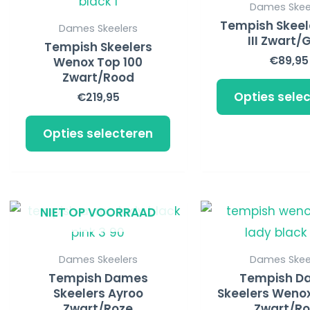
product
productpagina
Dames Skee
heeft
Tempish Skeel
Dames Skeelers
III Zwart/
meerdere
Tempish Skeelers
€
89,95
Wenox Top 100
variaties.
Zwart/Rood
Deze
Opties sele
€
219,95
optie
kan
Opties selecteren
gekozen
worden
op
Dit
NIET OP VOORRAAD
de
product
productpagina
heeft
Dames Skeelers
Dames Skee
meerdere
Tempish Dames
Tempish D
Skeelers Ayroo
Skeelers Wenox
variaties.
Zwart/Roze
Zwart/R