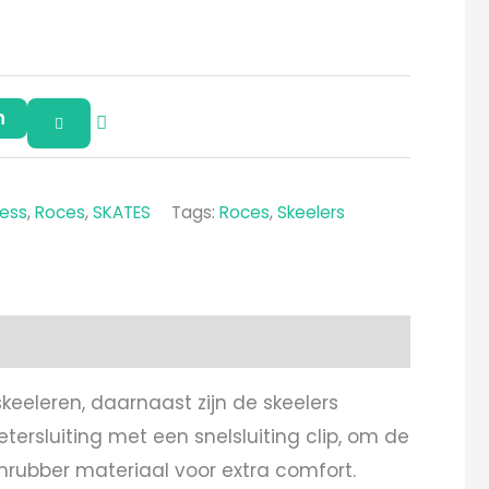
n
ness
,
Roces
,
SKATES
Tags:
Roces
,
Skeelers
 skeeleren, daarnaast zijn de skeelers
etersluiting met een snelsluiting clip, om de
mrubber materiaal voor extra comfort.