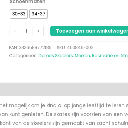
Schoenmaten
30-33
34-37
-
+
Toevoegen aan winkelwage
EAN:
3836588772186
SKU:
400846-002
Categorieën:
Dames Skeelers
,
Merken
,
Recreatie en fit
het mogelijk om je kind al op jonge leeftijd te leren
van kunt genieten. De skates zijn voorzien van een v
enkant van de skeelers zijn gemaakt van zacht schui