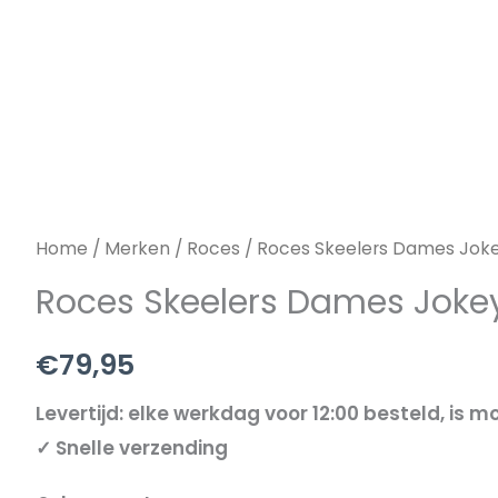
Jokey
3.0
aantal
Home
/
Merken
/
Roces
/ Roces Skeelers Dames Joke
Roces Skeelers Dames Jokey
€
79,95
Levertijd: elke werkdag voor 12:00 besteld, is mo
✓ Snelle verzending