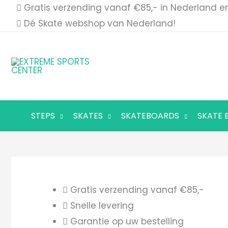
Ga
Gratis verzending vanaf €85,- in Nederland en
naar
Dé Skate webshop van Nederland!
de
inhoud
STEPS
SKATES
SKATEBOARDS
SKATE 
Gratis verzending vanaf €85,-
Snelle levering
Garantie op uw bestelling