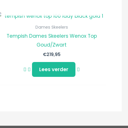
NIET OP VOORRAAD
Dames Skeelers
Tempish Dames Skeelers Wenox Top
Goud/Zwart
€
219,95
Lees verder
gina