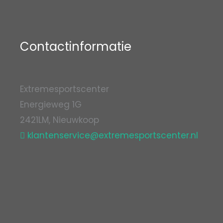
Contactinformatie
Extremesportscenter
Energieweg 1G
2421LM, Nieuwkoop
klantenservice@extremesportscenter.nl