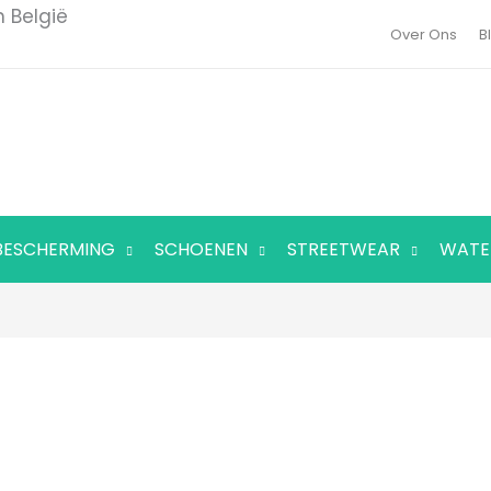
 België
Over Ons
B
BESCHERMING
SCHOENEN
STREETWEAR
WATE
Roces
Skeelers
Dames