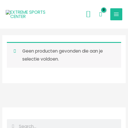
Ga
naar
de
inhoud
Geen producten gevonden die aan je
selectie voldoen.
Z
Z