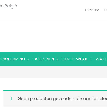
en België
Over Ons
B
BESCHERMING
SCHOENEN
STREETWEAR
WATE
Geen producten gevonden die aan je selec