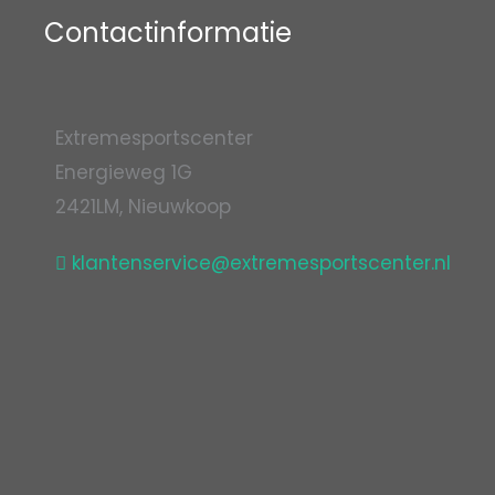
Contactinformatie
Extremesportscenter
Energieweg 1G
2421LM, Nieuwkoop
klantenservice@extremesportscenter.nl