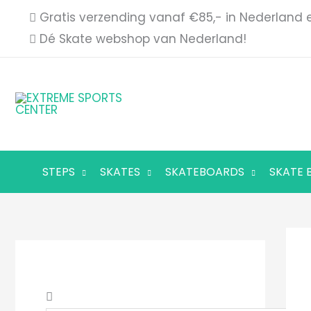
Ga
Gratis verzending vanaf €85,- in Nederland 
naar
Dé Skate webshop van Nederland!
de
inhoud
STEPS
SKATES
SKATEBOARDS
SKATE 
Z
Z