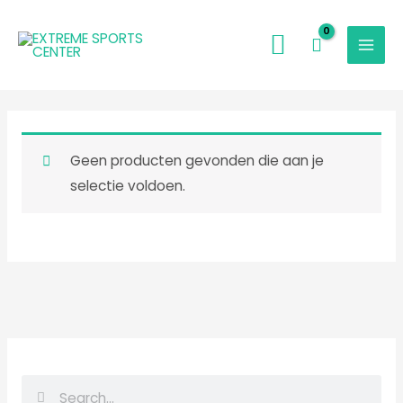
Ga
naar
de
inhoud
Geen producten gevonden die aan je
selectie voldoen.
Z
Z