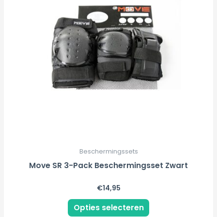
variaties.
Deze
optie
kan
gekozen
worden
op
de
productpagina
Beschermingssets
Move SR 3-Pack Beschermingsset Zwart
€
14,95
Opties selecteren