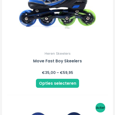
gekozen
worden
op
de
productpagina
Heren Skeelers
Move Fast Boy Skeelers
€
35,00
–
€
59,95
Opties selecteren
Oorspronkelijke
Huidige
Actie!
prijs
prijs