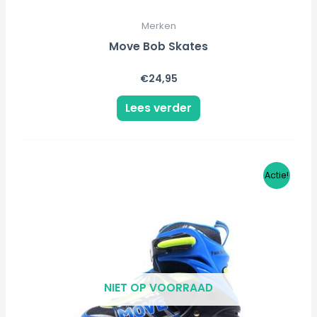
Merken
Move Bob Skates
€
24,95
Lees verder
Dit
Actie!
product
heeft
meerdere
variaties.
Deze
NIET OP VOORRAAD
optie
kan