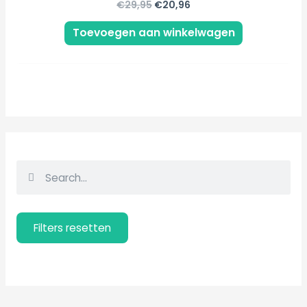
€
29,95
€
20,96
Toevoegen aan winkelwagen
Z
Z
o
o
e
e
Filters resetten
k
k
e
Filters resetten
e
n
n