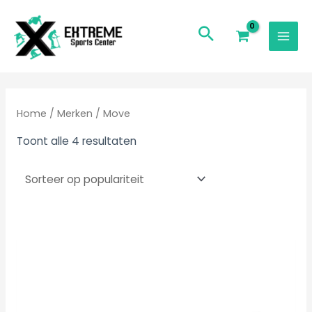
Ga
Mai
naar
Men
de
inhoud
Gesorteerd
op
populariteit
Home
/
Merken
/ Move
Toont alle 4 resultaten
Dit
product
heeft
meerdere