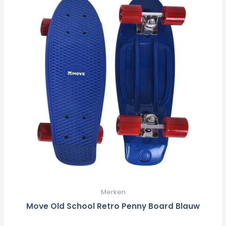
was:
is:
€29,95.
€20,96.
Merken
Move Old School Retro Penny Board Blauw