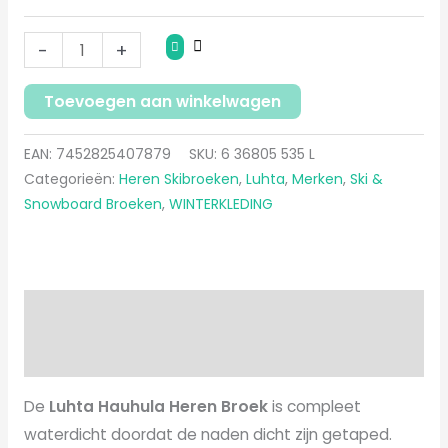
-
+
Toevoegen aan winkelwagen
EAN:
7452825407879
SKU:
6 36805 535 L
Categorieën:
Heren Skibroeken
,
Luhta
,
Merken
,
Ski &
Snowboard Broeken
,
WINTERKLEDING
Beschrijving
Aanvullende informatie
De
Luhta Hauhula Heren Broek
is compleet
waterdicht doordat de naden dicht zijn getaped.