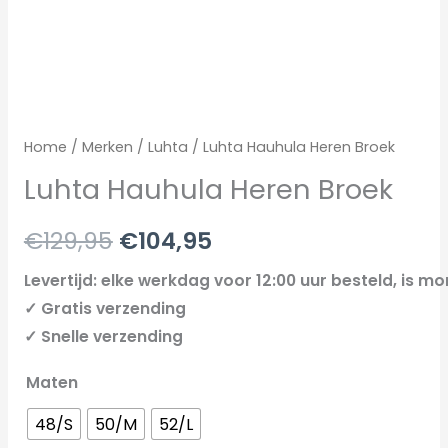
Home
/
Merken
/
Luhta
/ Luhta Hauhula Heren Broek
Luhta Hauhula Heren Broek
€
129,95
€
104,95
Levertijd: elke werkdag voor 12:00 uur besteld, is mo
✓ Gratis verzending
✓ Snelle verzending
Maten
48/S
50/M
52/L