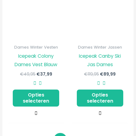
gekozen
gekozen
worden
worden
op
op
de
de
productpagina
productpagin
Dames Winter Vesten
Dames Winter Jassen
Icepeak Colony
Icepeak Canby Ski
Dames Vest Blauw
Jas Dames
€
49,95
€
37,99
€
119,95
€
89,99
Opties
Opties
selecteren
selecteren