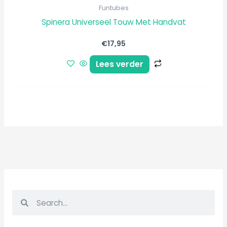
Funtubes
Spinera Universeel Touw Met Handvat
€
17,95
Lees verder
Z
Z
o
o