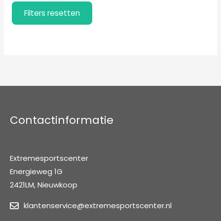
e
e
Filters resetten
k
k
e
e
Filters resetten
n
n
Contactinformatie
Extremesportscenter
Energieweg 1G
2421LM, Nieuwkoop
klantenservice@extremesportscenter.nl