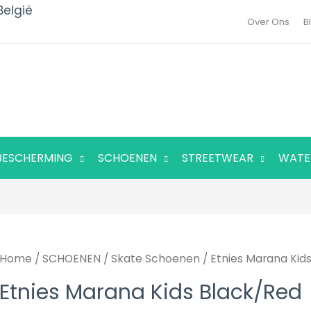
België
Over Ons
B
BESCHERMING
SCHOENEN
STREETWEAR
WATE
Etnies
Home
/
SCHOENEN
Oorspronkelijke
/
Skate Schoenen
Huidige
/ Etnies Marana Kid
Marana
Etnies Marana Kids Black/Red
prijs
prijs
Kids