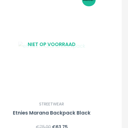
prijs
prijs
was:
is:
€75,00.
€63,75.
NIET OP VOORRAAD
STREETWEAR
a
Etnies Marana Backpack Black
€
75,00
€
63,75