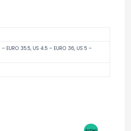
 – EURO 35.5, US 4.5 – EURO 36, US 5 –
Oorspronkelijke
Huidige
Actie!