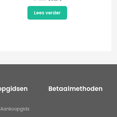
Lees verder
opgidsen
Betaalmethoden
 Aankoopgids