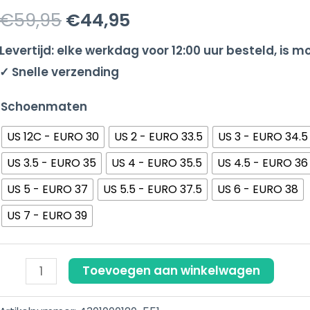
Black/Red
was:
is:
€
59,95
€
44,95
aantal
€59,95.
€44,95.
Levertijd: elke werkdag voor 12:00 uur besteld, is mo
✓ Snelle verzending
Schoenmaten
US 12C - EURO 30
US 2 - EURO 33.5
US 3 - EURO 34.5
US 3.5 - EURO 35
US 4 - EURO 35.5
US 4.5 - EURO 36
US 5 - EURO 37
US 5.5 - EURO 37.5
US 6 - EURO 38
US 7 - EURO 39
Toevoegen aan winkelwagen