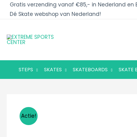
Ga
Gratis verzending vanaf €85,- in Nederland en 
naar
Dé Skate webshop van Nederland!
de
inhoud
STEPS
SKATES
SKATEBOARDS
SKATE 
Actie!