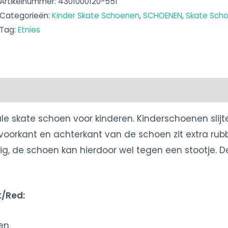
Artikelnummer:
4301000120-551
Categorieën:
Kinder Skate Schoenen
,
SCHOENEN
,
Skate Sch
Tag:
Etnies
ale skate schoen voor kinderen. Kinderschoenen slijt
voorkant en achterkant van de schoen zit extra rub
tig, de schoen kan hierdoor wel tegen een stootje. De 
k/Red:
en