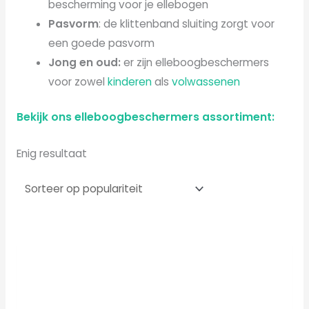
bescherming voor je ellebogen
Pasvorm
: de klittenband sluiting zorgt voor
een goede pasvorm
Jong en oud:
er zijn elleboogbeschermers
voor zowel
kinderen
als
volwassenen
Bekijk ons elleboogbeschermers assortiment:
Enig resultaat
Dit
product
heeft