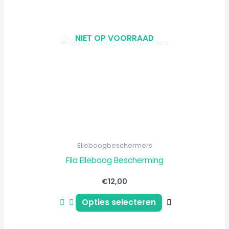
meerdere
variaties.
Deze
NIET OP VOORRAAD
optie
kan
gekozen
worden
op
de
productpagin
Elleboogbeschermers
Fila Elleboog Bescherming
€
12,00
Opties selecteren