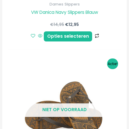
Dames Slippers
VW Danica Navy Slippers Blauw
€
14,95
€
12,95
Opties selecteren
Oorspronkelijke
Huidige
Dit
Actie!
prijs
prijs
product
was:
is:
€18,95.
€16,95.
heeft
meerdere
variaties.
Deze
NIET OP VOORRAAD
optie
kan
gekozen