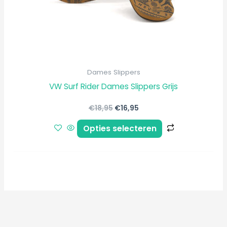
worden
op
de
productpagi
Dames Slippers
VW Surf Rider Dames Slippers Grijs
€
18,95
€
16,95
Opties selecteren