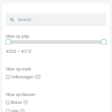
Z
Z
o
o
e
e
Filter op prijs
k
k
e
e
€13.0 — €17.0
n
n
Filter op merk
Volkswagen
(2)
Filter op kleuren
Blauw
(1)
Grijs
(1)