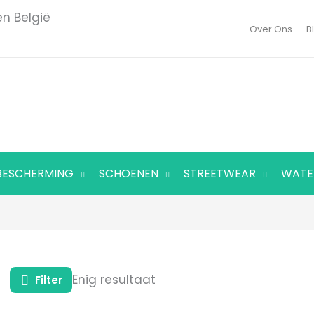
en België
Over Ons
B
BESCHERMING
SCHOENEN
STREETWEAR
WATE
Enig resultaat
Filter