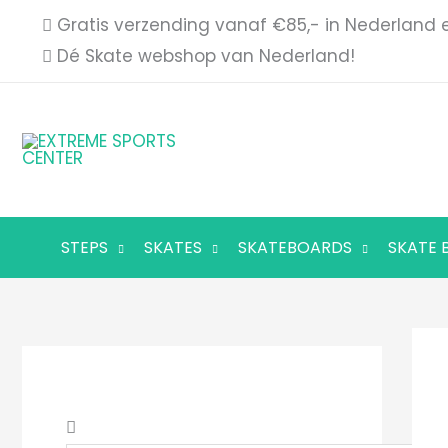
Ga
Gratis verzending vanaf €85,- in Nederland 
naar
Dé Skate webshop van Nederland!
de
inhoud
STEPS
SKATES
SKATEBOARDS
SKATE 
Z
Z