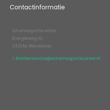
Contactinformatie
Extremesportscenter
Energieweg 1G
2421LM, Nieuwkoop
klantenservice@extremesportscenter.nl